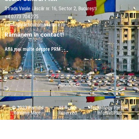
Strada Vasile Lăscăr nr. 16, Sector 2, București
+4 0773 704 275
centru@partidulromaniamare.ro
Rămânem în contact!
Află mai multe despre PRM
ABONARE!
© 2023 Partidul
All Rights
Technology Partner:
România Mare.
Reserved.
InfoWebPlus