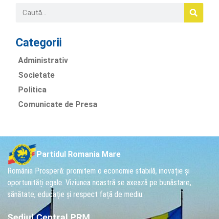
Categorii
Administrativ
Societate
Politica
Comunicate de Presa
Partidul Romania Mare
România Prosperă: promitem o economie stabilă, inovație și
oportunități egale. Viziunea noastră se axează pe bunăstare,
sănătate, educație și respect față de mediu.
Sediul Central PRM