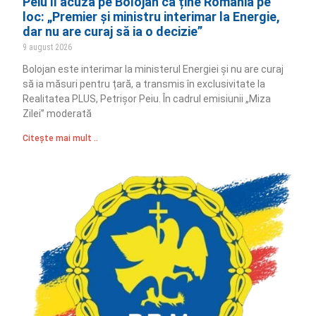
Peiu îl acuză pe Bolojan că ține România pe
loc: „Premier și ministru interimar la Energie,
dar nu are curaj să ia o decizie”
9 august 2026
Bolojan este interimar la ministerul Energiei și nu are curaj
să ia măsuri pentru țară, a transmis în exclusivitate la
Realitatea PLUS, Petrișor Peiu. În cadrul emisiunii „Miza
Zilei” moderată
Citește mai mult ..