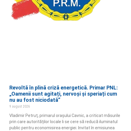
Revoltă în plină criză energetică. Primar PNL:
„Oamenii sunt agitați, nervoși și speriați cum
nu au fost niciodată”
9 august 2026
Vladimir Petruț, primarul orașului Cavnic, a criticat măsurile
prin care autorităților locale li se cere să reducă iluminatul
public pentru economisirea energiei. Invitat în emisiunea