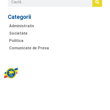
Categorii
Administrativ
Societate
Politica
Comunicate de Presa
Partidul Romania Mare
România Prosperă: promitem o economie stabilă, inovație și
oportunități egale. Viziunea noastră se axează pe bunăstare,
sănătate, educație și respect față de mediu.
Sediul Central PRM