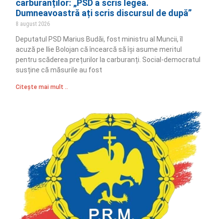
carburanților: „PSD a scris legea.
Dumneavoastră ați scris discursul de după”
8 august 2026
Deputatul PSD Marius Budăi, fost ministru al Muncii, îl
acuză pe Ilie Bolojan că încearcă să își asume meritul
pentru scăderea prețurilor la carburanți. Social-democratul
susține că măsurile au fost
Citește mai mult ..