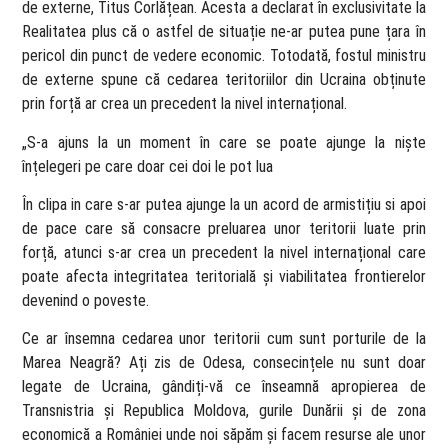
de externe, Titus Corlățean. Acesta a declarat în exclusivitate la
Realitatea plus că o astfel de situație ne-ar putea pune țara în
pericol din punct de vedere economic. Totodată, fostul ministru
de externe spune că cedarea teritoriilor din Ucraina obținute
prin forță ar crea un precedent la nivel internațional.
„S-a ajuns la un moment în care se poate ajunge la niște
înțelegeri pe care doar cei doi le pot lua
În clipa in care s-ar putea ajunge la un acord de armistițiu si apoi
de pace care să consacre preluarea unor teritorii luate prin
forță, atunci s-ar crea un precedent la nivel internațional care
poate afecta integritatea teritorială și viabilitatea frontierelor
devenind o poveste.
Ce ar însemna cedarea unor teritorii cum sunt porturile de la
Marea Neagră? Ați zis de Odesa, consecințele nu sunt doar
legate de Ucraina, gândiți-vă ce înseamnă apropierea de
Transnistria și Republica Moldova, gurile Dunării și de zona
economică a României unde noi săpăm și facem resurse ale unor