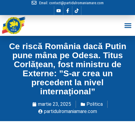
Email:
contact@partidulromaniamare.com
Hai în Echip
Ce riscă România dacă Putin
pune mâna pe Odesa. Titus
Corlățean, fost ministru de
Externe: ”S-ar crea un
precedent la nivel
internațional”
martie 23, 2025
Politica
partidulromaniamare.com