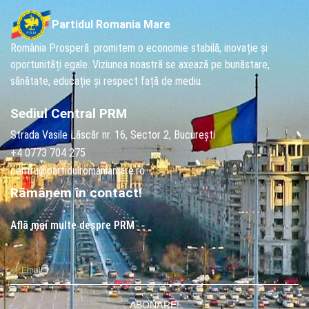
Partidul Romania Mare
România Prosperă: promitem o economie stabilă, inovație și
oportunități egale. Viziunea noastră se axează pe bunăstare,
sănătate, educație și respect față de mediu.
Sediul Central PRM
Strada Vasile Lăscăr nr. 16, Sector 2, București
+4 0773 704 275
centru@partidulromaniamare.ro
Rămânem în contact!
Află mai multe despre PRM
ABONARE!