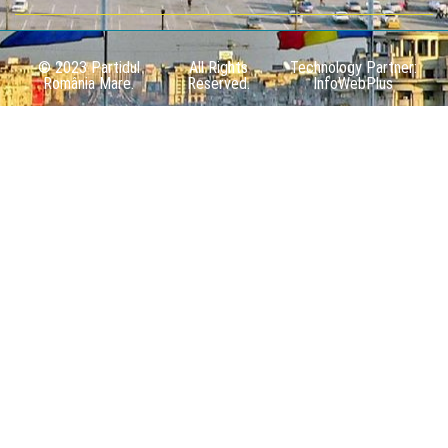
© 2023 Partidul
All Rights
Technology Partner:
România Mare.
Reserved.
InfoWebPlus