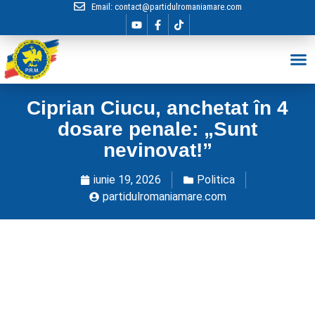
Email:
contact@partidulromaniamare.com
Hai în Echip
Ciprian Ciucu, anchetat în 4
dosare penale: „Sunt
nevinovat!”
iunie 19, 2026
Politica
partidulromaniamare.com