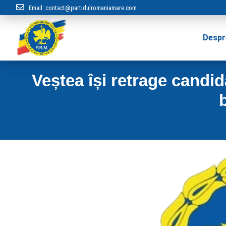
Email:
contact@partidulromaniamare.com
Despr
Veștea își retrage candi