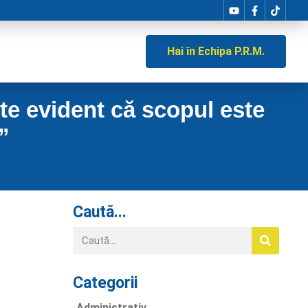
Hai în Echipa P.R.M.
te evident că scopul este
”
Caută...
Categorii
Administrativ