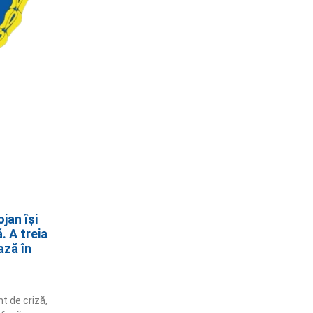
jan își
. A treia
ază în
nt de criză,