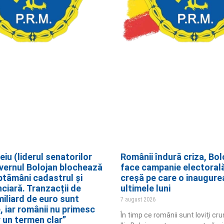
eiu (liderul senatorilor
Românii îndură criza, Bolo
vernul Bolojan blochează
face campanie electorală
ptămâni cadastrul și
creșă pe care o inaugure
ciară. Tranzacții de
ultimele luni
miliard de euro sunt
7 august 2026
, iar românii nu primesc
În timp ce românii sunt loviți cru
r un termen clar”