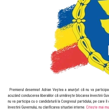
​ Premierul desemnat Adrian Veștea a anunțat că nu va participa c
acuzând conducerea liberalilor că urmărește blocarea învestirii Guv
nu va participa cu o candidatură la Congresul partidului, pe care î
învestirii Guvernului, nu clarificarea situației interne.
Citește mai mu