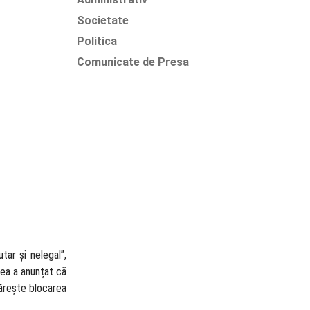
Societate
Politica
Comunicate de Presa
tаr și nelegal”,
tea a anunțat că
mărește blocarea