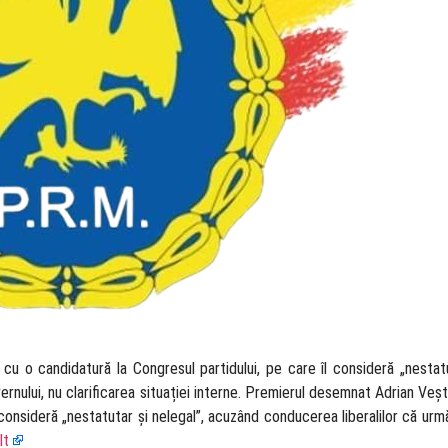
u o candidatură la Congresul partidului, pe care îl consideră „nestatu
ernului, nu clarificarea situației interne. Premierul desemnat Adrian Veș
l consideră „nestatutаr și nelegal”, acuzând conducerea liberalilor că ur
lt