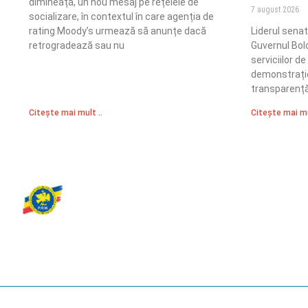
dimineață, un nou mesaj pe rețelele de
7 august 2026
socializare, în contextul în care agenția de
rating Moody’s urmează să anunțe dacă
Liderul senat
retrogradează sau nu
Guvernul Bol
serviciilor d
demonstrație
transparență,
Citește mai mult ..
Citește mai mu
Partidul Romania Mare
România Prosperă: promitem o economie stabilă, inovație și oportu
egale. Viziunea noastră se axează pe bunăstare, sănătate, educați
față de mediu.
© 2023 Partidul România Mare.
All Rights Reserved.