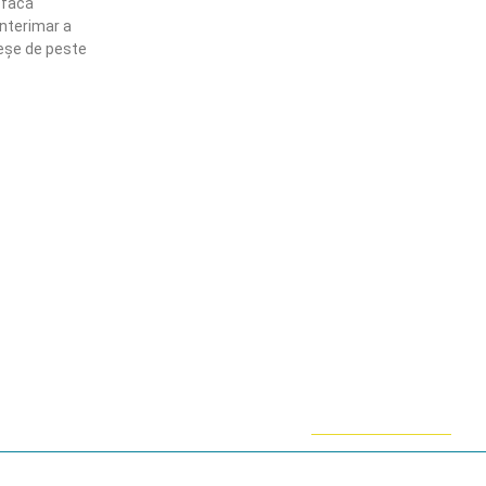
 facă
interimar a
reșe de peste
ămânem în contact!
flă mai multe despre PRM
ABONARE!
ie-uri