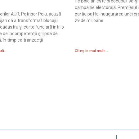
Ilie Bolojan este preocupat să-și
campanie electorală. Premierul 
orilor AUR, Petrișor Peiu, acuză
participat la inaugurarea unei c
ojan că a transformat blocajul
29 de milioane
e cadastru și carte funciară într-o
 de incompetență și lipsă de
 în timp ce tranzacții
lt ..
Citește mai mult ..
Sediul Central PRM
R
Strada Vasile Lăscăr nr. 16, Sector 2, București
nități
A
+4 0773 704 275
e și respect
centru@partidulromaniamare.ro
Polica de Confidențialitate
Politică Cook