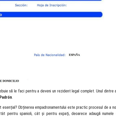
rebuie să le faci pentru a deveni un rezident legal complet. Unul dintr
Padrón
.
 esențial? Obținerea empadronamentului este practic procesul de a noti
 atât pentru spanioli, cât și pentru expați, deoarece adaugă numele 