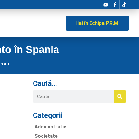
Hai în Echipa P.R.M.
to în Spania
.com
Caută...
Categorii
Administrativ
Societate