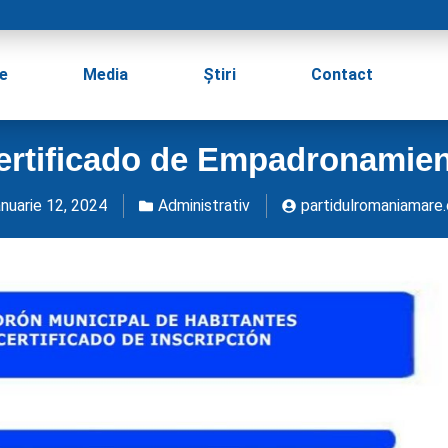
e
Media
Știri
Contact
ertificado de Empadronamien
anuarie 12, 2024
Administrativ
partidulromaniamare