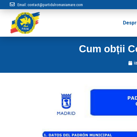
Email:
contact@partidulromaniamare.com
Despr
Cum obții C
i