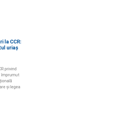
i la CCR:
ul uriaș
CR privind
de împrumut
țională
re și legea