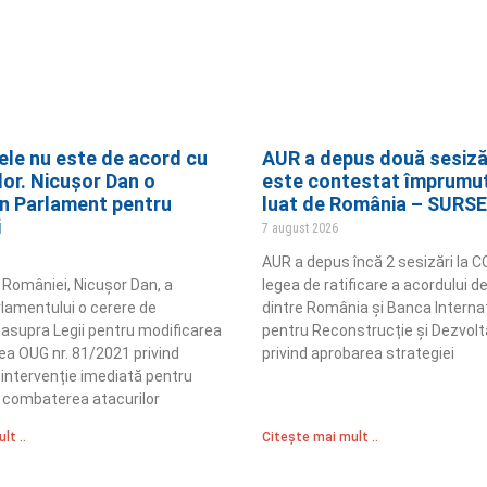
ele nu este de acord cu
AUR a depus două sesizăr
lor. Nicușor Dan o
este contestat împrumut
 în Parlament pentru
luat de România – SURSE
i
7 august 2026
AUR a depus încă 2 sesizări la C
 României, Nicușor Dan, a
legea de ratificare a acordului 
lamentului o cerere de
dintre România și Banca Interna
asupra Legii pentru modificarea
pentru Reconstrucție și Dezvolta
ea OUG nr. 81/2021 privind
privind aprobarea strategiei
intervenție imediată pentru
i combaterea atacurilor
lt ..
Citește mai mult ..