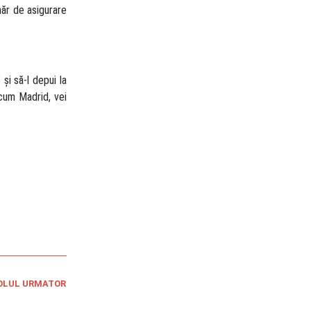
măr de asigurare
” și să-l depui la
ecum Madrid, vei
OLUL URMATOR