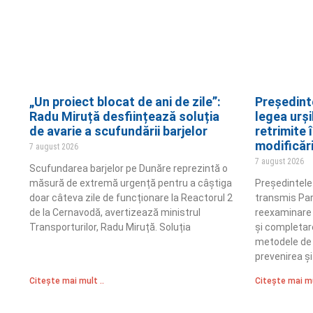
„Un proiect blocat de ani de zile”:
Președint
Radu Miruță desființează soluția
legea urși
de avarie a scufundării barjelor
retrimite
modificăr
7 august 2026
7 august 2026
Scufundarea barjelor pe Dunăre reprezintă o
măsură de extremă urgență pentru a câștiga
Președintele
doar câteva zile de funcționare la Reactorul 2
transmis Par
de la Cernavodă, avertizează ministrul
reexaminare 
Transporturilor, Radu Miruță. Soluția
și completar
metodele de 
prevenirea ș
Citește mai mult ..
Citește mai mu