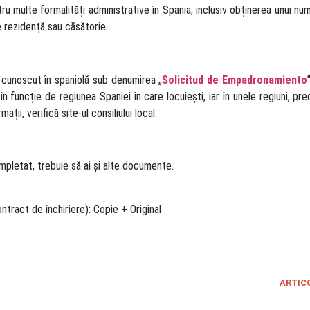
ru multe formalități administrative în Spania, inclusiv obținerea unui nu
e rezidență sau căsătorie.
 cunoscut în spaniolă sub denumirea „
Solicitud de Empadronamiento
 în funcție de regiunea Spaniei în care locuiești, iar în unele regiuni, pr
ii, verifică site-ul consiliului local.
ompletat, trebuie să ai și alte documente.
ntract de închiriere): Copie + Original
ARTIC