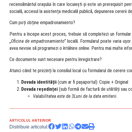
recensământul orașului în care locuiești și este un prerequisit pent
socială, accesul la asistența medicală publică, depunerea cererii d
Cum poți obține empadronamiento?
Pentru a începe acest proces, trebuie să completezi un formular
„
Oficina de empadronamiento
” locală. Formularul poate varia ușor
avea nevoie să programezi o întâlnire online. Pentru mai multe informaț
Ce documente sunt necesare pentru înregistrare?
Atunci când te prezinți la consiliul local cu formularul de cerere c
Dovada identității
(cum ar fi pașaportul): Copie + Original
Dovada reședinței
(sub formă de factură de utilități sau co
Valabilitatea este de 3Luni de la data emiterii.
ARTICOLUL ANTERIOR
Distribuie articolul: