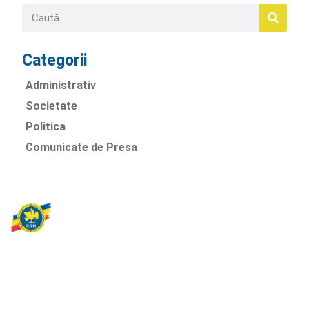
Categorii
Administrativ
Societate
Politica
Comunicate de Presa
Partidul Romania Mare
România Prosperă: promitem o economie stabilă, inovație și
oportunități egale. Viziunea noastră se axează pe bunăstare,
sănătate, educație și respect față de mediu.
Sediul Central PRM