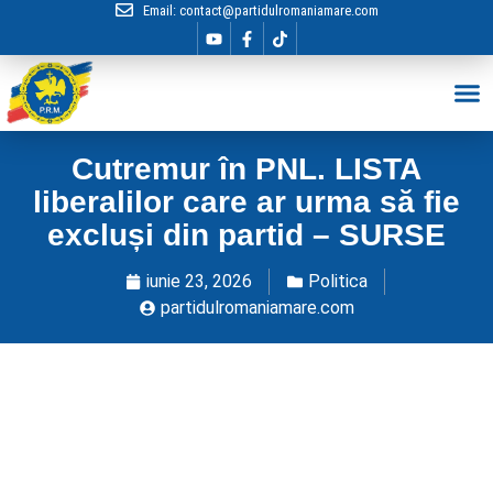
Email:
contact@partidulromaniamare.com
Hai în Echip
Cutremur în PNL. LISTA
liberalilor care ar urma să fie
excluși din partid – SURSE
iunie 23, 2026
Politica
partidulromaniamare.com