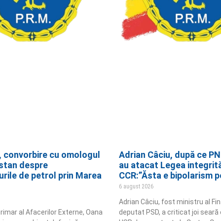
, convorbire cu omologul
Adrian Câciu, după ce PN
stan despre
au atacat Legea integrităț
rile de petrol prin Marea
CCR:”Ăsta e bipolarism po
6 august 2026
Adrian Câciu, fost ministru al Fin
erimar al Afacerilor Externe, Oana
deputat PSD, a criticat joi seară