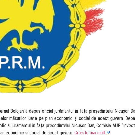
ernul Bolojan a depus oficial jurămantul în faţa preşedintelui Nicuşor 
atelor măsurilor luate pe plan economic și social de acest guvern. Deo
ficial jurămantul în faţa preşedintelui Nicuşor Dan, Comisia AUR “Invest
plan economic și social de acest guvern.
Citește mai mult