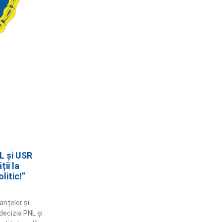
L și USR
ii la
litic!”
anțelor și
 decizia PNL și