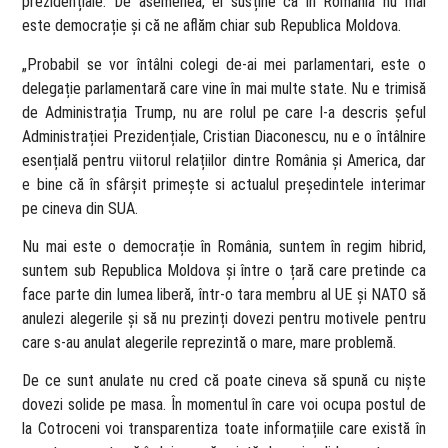
prezidențiale. De asemenea, el susține că în România nu mai
este democrație și că ne aflăm chiar sub Republica Moldova.
„Probabil se vor întâlni colegi de-ai mei parlamentari, este o
delegație parlamentară care vine în mai multe state. Nu e trimisă
de Administrația Trump, nu are rolul pe care l-a descris șeful
Administrației Prezidențiale, Cristian Diaconescu, nu e o întâlnire
esențială pentru viitorul relațiilor dintre România și America, dar
e bine că în sfârșit primește si actualul președintele interimar
pe cineva din SUA.
Nu mai este o democrație în România, suntem în regim hibrid,
suntem sub Republica Moldova și între o țară care pretinde ca
face parte din lumea liberă, într-o tara membru al UE și NATO să
anulezi alegerile și să nu prezinți dovezi pentru motivele pentru
care s-au anulat alegerile reprezintă o mare, mare problemă.
De ce sunt anulate nu cred că poate cineva să spună cu niște
dovezi solide pe masa. În momentul în care voi ocupa postul de
la Cotroceni voi transparentiza toate informațiile care există în