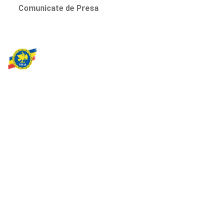
Comunicate de Presa
Partidul Romania Mare
România Prosperă: promitem o economie stabilă, inovație și
oportunități egale. Viziunea noastră se axează pe bunăstare,
sănătate, educație și respect față de mediu.
Sediul Central PRM
Strada Vasile Lăscăr nr. 16, Sector 2, București
+4 0773 704 275
centru@partidulromaniamare.ro
Rămânem în contact!
Află mai multe despre PRM