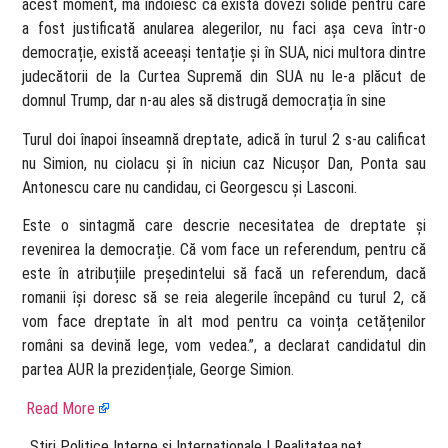
acest moment, mă îndoiesc că există dovezi solide pentru care
a fost justificată anularea alegerilor, nu faci așa ceva într-o
democrație, există aceeași tentație și în SUA, nici multora dintre
judecătorii de la Curtea Supremă din SUA nu le-a plăcut de
domnul Trump, dar n-au ales să distrugă democrația în sine
Turul doi înapoi înseamnă dreptate, adică în turul 2 s-au calificat
nu Simion, nu ciolacu și în niciun caz Nicușor Dan, Ponta sau
Antonescu care nu candidau, ci Georgescu și Lasconi.
Este o sintagmă care descrie necesitatea de dreptate și
revenirea la democrație. Că vom face un referendum, pentru că
este în atribuțiile președintelui să facă un referendum, dacă
romanii își doresc să se reia alegerile începând cu turul 2, că
vom face dreptate în alt mod pentru ca voința cetățenilor
români sa devină lege, vom vedea.”, a declarat candidatul din
partea AUR la prezidențiale, George Simion.
Read More
​ Stiri Politice Interne si Internationale | Realitatea.net