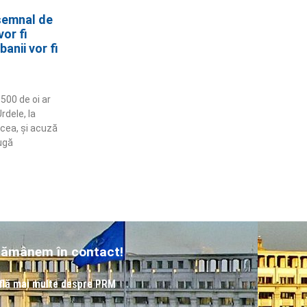
semnal de
or fi
anii vor fi
500 de oi ar
rdele, la
lcea, și acuză
ugă
ămânem în contact!
flă mai multe despre PRM