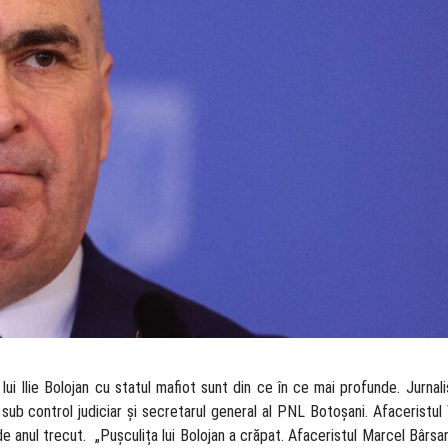
lui Ilie Bolojan cu statul mafiot sunt din ce în ce mai profunde. Jurnal
ub control judiciar și secretarul general al PNL Botoșani. Afaceristul 
 anul trecut. „Pușculița lui Bolojan a crăpat. Afaceristul Marcel Bârsa