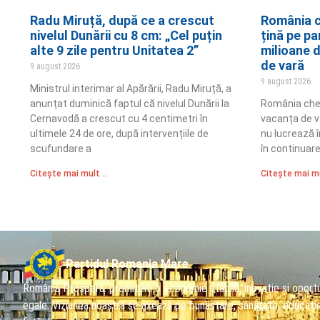
Radu Miruță, după ce a crescut
România ch
nivelul Dunării cu 8 cm: „Cel puțin
țină pe pa
alte 9 zile pentru Unitatea 2”
milioane d
de vară
9 august 2026
9 august 2026
Ministrul interimar al Apărării, Radu Miruță, a
anunțat duminică faptul că nivelul Dunării la
România chel
Cernavodă a crescut cu 4 centimetri în
vacanța de v
ultimele 24 de ore, după intervențiile de
nu lucrează în
scufundare a
în continuare
Citește mai mult ..
Citește mai mu
Partidul Romania Mare
România Prosperă: promitem o economie stabilă, inovație și oportu
egale. Viziunea noastră se axează pe bunăstare, sănătate, educați