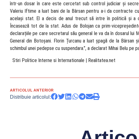
într-un dosar în care este cercetat sub control judiciar și secret
Valeriu Iftime a luat bani de la Bârsan pentru a-i da contracte c
același stat. El a decis de anul trecut să intre în politică și a
Încasează tot de la stat. Adus de Bolojan ca prim-vicepreședint
declarațiile pe care secretarul său general le va da în dosarul lui M
General din Botoșani. Florin Țurcanu a luat șpagă de la Bârsan ș
schimbul unei pedepse cu suspendara.”, a declarat Mihai Belu pe 
​ Stiri Politice Interne si Internationale | Realitatea.net
ARTICOLUL ANTERIOR
Distribuie articolul:
Artico