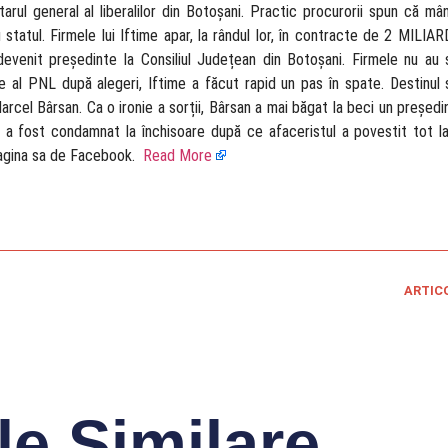
arul general al liberalilor din Botoșani. Practic procurorii spun că mâ
u statul. Firmele lui Iftime apar, la rândul lor, în contracte de 2 MIL
 devenit președinte la Consiliul Județean din Botoșani. Firmele nu au 
e al PNL după alegeri, Iftime a făcut rapid un pas în spate. Destinul
arcel Bârsan. Ca o ironie a sorții, Bârsan a mai băgat la beci un președint
i a fost condamnat la închisoare după ce afaceristul a povestit tot la
pagina sa de Facebook.
Read More
ARTIC
le Similare