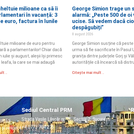
eltuie milioane ca să îi
George Simion trage un 
rlamentari în vacanță: 3
alarmă: „Peste 500 de oi v
e euro, factura în lunile
ucise. Să vedem dacă ciob
despăgubiți”
8 august 2026
tuie milioane de euro pentru
George Simion susține că peste 
ară a parlamentarilor! Chiar dacă
urma să fie sacrificate în Pasul U
 iulie și august, aleșii își primesc
granița dintre județele Gorj și Vâ
 leafa, la care se mai adaugă
autoritățile că încearcă să distr
lt ..
Citește mai mult ..
Sediul Central PRM
R
Strada Vasile Lăscăr nr. 16, Sector 2, București
nități
A
+4 0773 704 275
e și respect