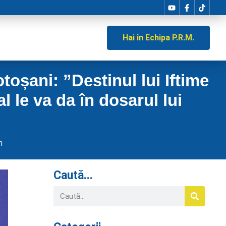
Hai în Echipa P.R.M.
toșani: ”Destinul lui Iftime
l le va da în dosarul lui
m
Caută...