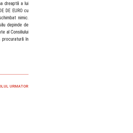
na dreaptă a lui
IARDE DE EURO cu
schimbat nimic.
 său depinde de
e al Consiliului
 procuratură în
OLUL URMATOR