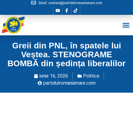
Email:
contact@partidulromaniamare.com
Hai în Echip
Greii din PNL, în spatele lui
Veștea. STENOGRAME
BOMBĂ din ședința liberalilor
iunie 16, 2026
Politica
partidulromaniamare.com