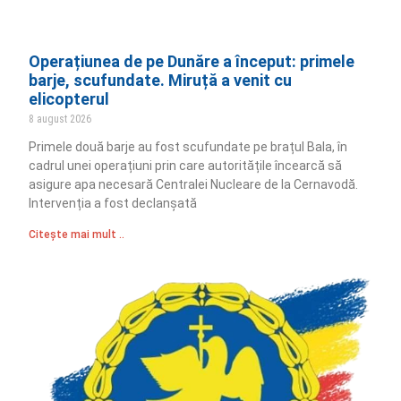
Operațiunea de pe Dunăre a început: primele
barje, scufundate. Miruță a venit cu
elicopterul
8 august 2026
Primele două barje au fost scufundate pe brațul Bala, în
cadrul unei operațiuni prin care autoritățile încearcă să
asigure apa necesară Centralei Nucleare de la Cernavodă.
Intervenția a fost declanșată
Citește mai mult ..