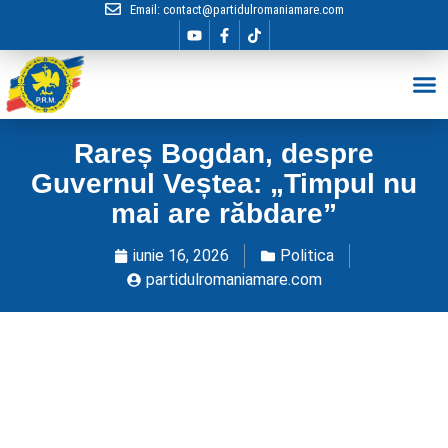
Email:
contact@partidulromaniamare.com
Hai în Echip
Rareș Bogdan, despre
Guvernul Veștea: „Timpul nu
mai are răbdare”
iunie 16, 2026
Politica
partidulromaniamare.com