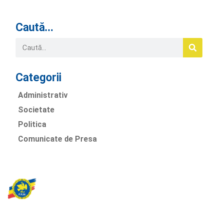
Caută...
Categorii
Administrativ
Societate
Politica
Comunicate de Presa
Partidul Romania Mare
România Prosperă: promitem o economie stabilă, inovație și
oportunități egale. Viziunea noastră se axează pe bunăstare,