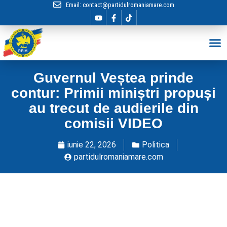
Email:
contact@partidulromaniamare.com
Hai în Echip
Guvernul Veștea prinde
contur: Primii miniștri propuși
au trecut de audierile din
comisii VIDEO
iunie 22, 2026
Politica
partidulromaniamare.com