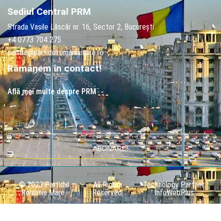
Sediul Central PRM
Strada Vasile Lăscăr nr. 16, Sector 2, București
+4 0773 704 275
centru@partidulromaniamare.ro
Rămânem în contact!
Află mai multe despre PRM
ABONARE!
© 2023 Partidul
All Rights
Technology Partner:
România Mare.
Reserved.
InfoWebPlus