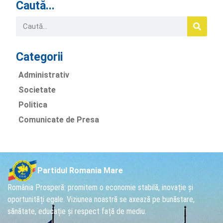
Caută...
Categorii
Administrativ
Societate
Politica
Comunicate de Presa
Partidul Romania Mare
România Prosperă: promitem o economie stabilă, inovație și
oportunități egale. Viziunea noastră se axează pe bunăstare,
sănătate, educație și respect față de mediu.