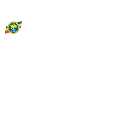
Partidul Romania Mare
România Prosperă: promitem o economie stabilă, inovație și
oportunități egale. Viziunea noastră se axează pe bunăstare,
sănătate, educație și respect față de mediu.
Sediul Central PRM
Strada Vasile Lăscăr nr. 16, Sector 2, București
+4 0773 704 275
centru@partidulromaniamare.ro
Rămânem în contact!
Află mai multe despre PRM