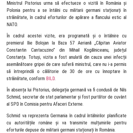
Ministrul Pistorius urma să efectueze o vizită în România și
Polonia pentru a se întâlni cu militarii germani staționați în
străinătate, în cadrul eforturilor de apărare a flancului estic al
NATO.
În cadrul acestei vizite, era programată și o întâlnire cu
premierul Ilie Bolojan la Baza 57 Aeriană „Căpitan Aviator
Constantin Cantacuzino” din Mihail Kogălniceanu, județul
Constanța. Totuși, vizita a fost anulată din cauza unei infecții
asemănătoare gripei de care suferă ministrul, care nu i-a permis
să întreprindă o călătorie de 30 de ore cu înnoptare în
străinătate, conform
BILD
.​
În absența lui Pistorius, delegația germană va fi condusă de Nils
Schmid, secretar de stat parlamentar și fost purtător de cuvânt
al SPD în Comisia pentru Afaceri Externe.
Schmid va reprezenta Germania în cadrul întâlnirilor planificate
cu autoritățile române și va transmite mulțumirile pentru
eforturile depuse de militarii germani staționați în România.​