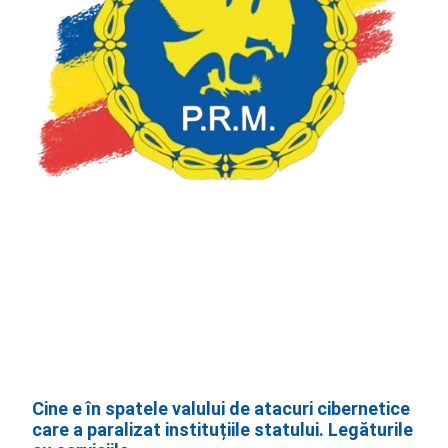
Cine e în spatele valului de atacuri cibernetice
care a paralizat instituțiile statului. Legăturile