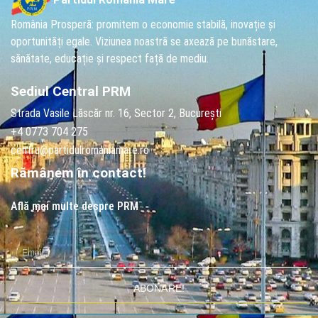
România Prosperă: promitem o economie stabilă, inovație și
oportunități egale. Viziunea noastră se axează pe bunăstare,
sănătate, educație și respect față de mediu.
Sediul Central PRM
Strada Vasile Lăscăr nr. 16, Sector 2, București
+4 0773 704 275
centru@partidulromaniamare.ro
Rămânem în contact!
Află mai multe despre PRM
ABONARE!