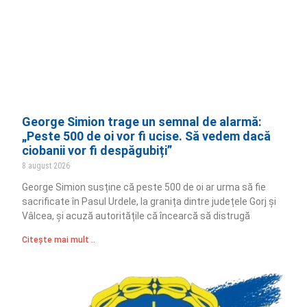
George Simion trage un semnal de alarmă:
„Peste 500 de oi vor fi ucise. Să vedem dacă
ciobanii vor fi despăgubiți”
8 august 2026
George Simion susține că peste 500 de oi ar urma să fie
sacrificate în Pasul Urdele, la granița dintre județele Gorj și
Vâlcea, și acuză autoritățile că încearcă să distrugă
Citește mai mult ..