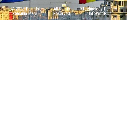
© 2023 Partidul
All Rights
Technology Partner:
România Mare.
Reserved.
InfoWebPlus