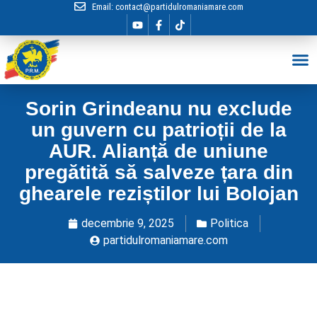
Email:
contact@partidulromaniamare.com
Hai în Echip
Sorin Grindeanu nu exclude
un guvern cu patrioții de la
AUR. Alianță de uniune
pregătită să salveze țara din
ghearele reziștilor lui Bolojan
decembrie 9, 2025
Politica
partidulromaniamare.com