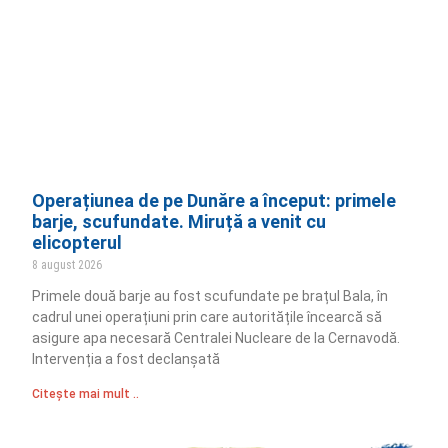
Operațiunea de pe Dunăre a început: primele
barje, scufundate. Miruță a venit cu
elicopterul
8 august 2026
Primele două barje au fost scufundate pe brațul Bala, în
cadrul unei operațiuni prin care autoritățile încearcă să
asigure apa necesară Centralei Nucleare de la Cernavodă.
Intervenția a fost declanșată
Citește mai mult ..