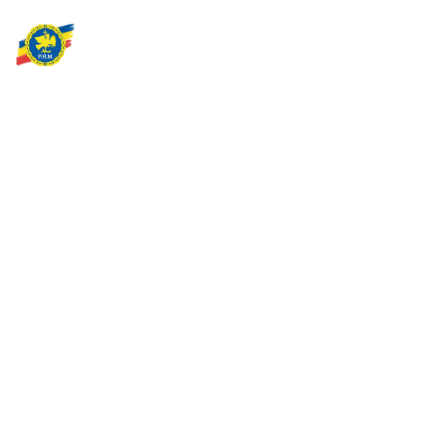
Partidul Romania Mare
România Prosperă: promitem o economie stabilă, inovație și
oportunități egale. Viziunea noastră se axează pe bunăstare,
sănătate, educație și respect față de mediu.
Sediul Central PRM
Strada Vasile Lăscăr nr. 16, Sector 2, București
+4 0773 704 275
centru@partidulromaniamare.ro
Rămânem în contact!
Află mai multe despre PRM