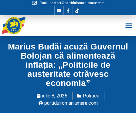
Email:
contact@partidulromaniamare.com
Hai în Echip
Marius Budăi acuză Guvernul
Bolojan că alimentează
inflația: „Politicile de
austeritate otrăvesc
economia”
iulie 8, 2026
Politica
partidulromaniamare.com