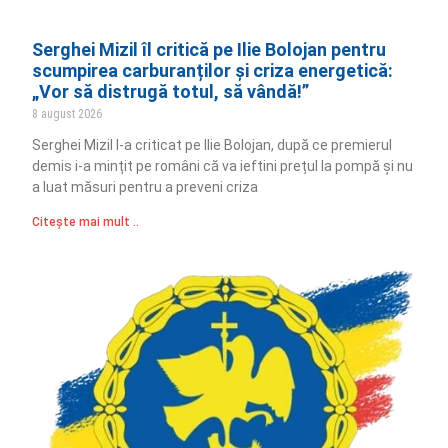
Serghei Mizil îl critică pe Ilie Bolojan pentru
scumpirea carburanților și criza energetică:
„Vor să distrugă totul, să vândă!”
8 august 2026
Serghei Mizil l-a criticat pe Ilie Bolojan, după ce premierul
demis i-a mințit pe români că va ieftini prețul la pompă și nu
a luat măsuri pentru a preveni criza
Citește mai mult ..