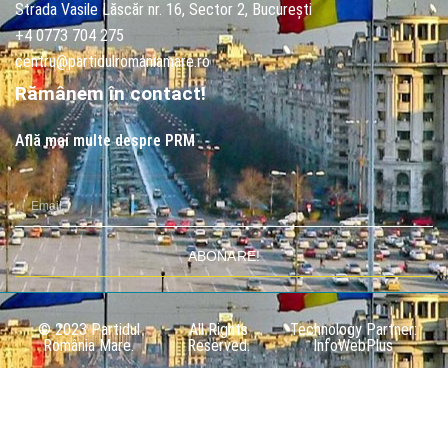
Strada Vasile Lăscăr nr. 16, Sector 2, București
+4 0773 704 275
centru@partidulromaniamare.ro
Rămânem în contact!
Află mai multe despre PRM
ABONARE!
© 2023 Partidul
All Rights
Technology Partner:
România Mare.
Reserved.
InfoWebPlus