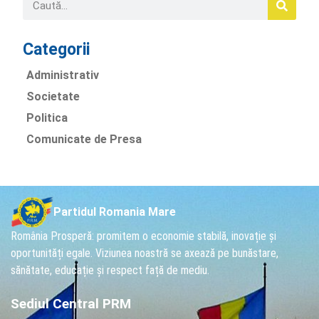
Categorii
Administrativ
Societate
Politica
Comunicate de Presa
Partidul Romania Mare
România Prosperă: promitem o economie stabilă, inovație și
oportunități egale. Viziunea noastră se axează pe bunăstare,
sănătate, educație și respect față de mediu.
Sediul Central PRM