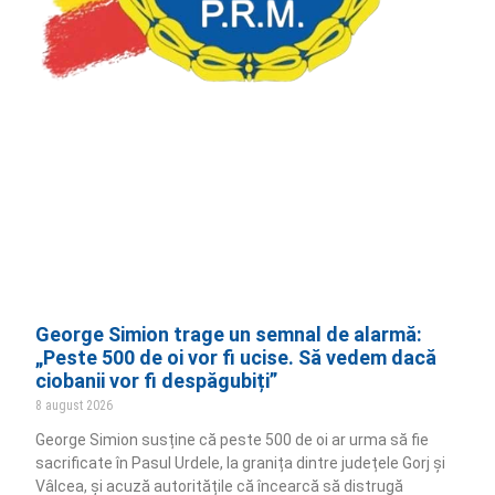
George Simion trage un semnal de alarmă:
„Peste 500 de oi vor fi ucise. Să vedem dacă
ciobanii vor fi despăgubiți”
8 august 2026
George Simion susține că peste 500 de oi ar urma să fie
sacrificate în Pasul Urdele, la granița dintre județele Gorj și
Vâlcea, și acuză autoritățile că încearcă să distrugă