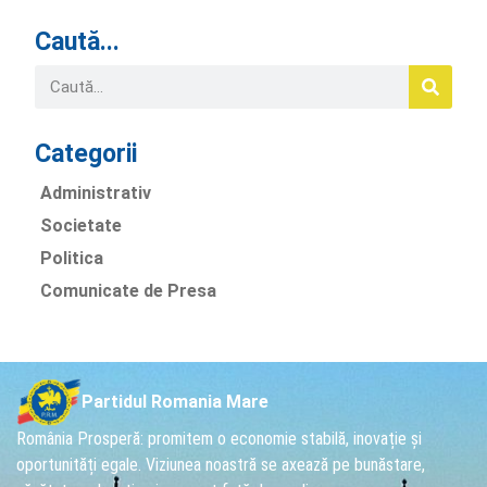
Caută...
Categorii
Administrativ
Societate
Politica
Comunicate de Presa
Partidul Romania Mare
România Prosperă: promitem o economie stabilă, inovație și
oportunități egale. Viziunea noastră se axează pe bunăstare,