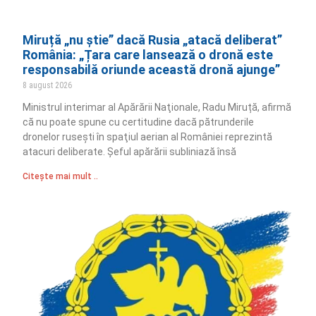
Miruță „nu știe” dacă Rusia „atacă deliberat”
România: „Țara care lansează o dronă este
responsabilă oriunde această dronă ajunge”
8 august 2026
Ministrul interimar al Apărării Naţionale, Radu Miruță, afirmă
că nu poate spune cu certitudine dacă pătrunderile
dronelor ruseşti în spaţiul aerian al României reprezintă
atacuri deliberate. Șeful apărării subliniază însă
Citește mai mult ..