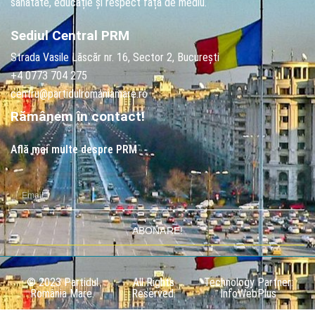
sănătate, educație și respect față de mediu.
Sediul Central PRM
Strada Vasile Lăscăr nr. 16, Sector 2, București
+4 0773 704 275
centru@partidulromaniamare.ro
Rămânem în contact!
Află mai multe despre PRM
ABONARE!
© 2023 Partidul
All Rights
Technology Partner:
România Mare.
Reserved.
InfoWebPlus