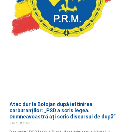
Atac dur la Bolojan după ieftinirea
carburanților: „PSD a scris legea.
Dumneavoastră ați scris discursul de după”
8 august 2026