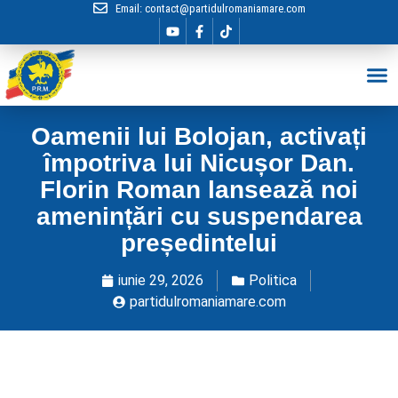
Email:
contact@partidulromaniamare.com
Hai în Echip
Oamenii lui Bolojan, activați
împotriva lui Nicușor Dan.
Florin Roman lansează noi
amenințări cu suspendarea
președintelui
iunie 29, 2026
Politica
partidulromaniamare.com