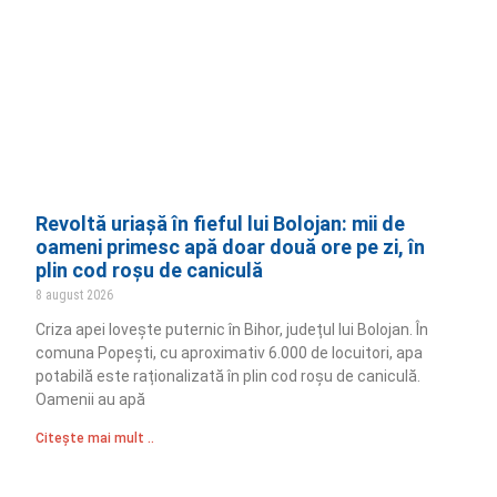
Revoltă uriașă în fieful lui Bolojan: mii de
oameni primesc apă doar două ore pe zi, în
plin cod roșu de caniculă
8 august 2026
Criza apei lovește puternic în Bihor, județul lui Bolojan. În
comuna Popești, cu aproximativ 6.000 de locuitori, apa
potabilă este raționalizată în plin cod roșu de caniculă.
Oamenii au apă
Citește mai mult ..