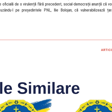
e oficială de o virulență fără precedent, social-democrații anunță că vo
cuzându-l pe președintele PNL, Ilie Bolojan, că vulnerabilizează ța
ARTIC
le Similare