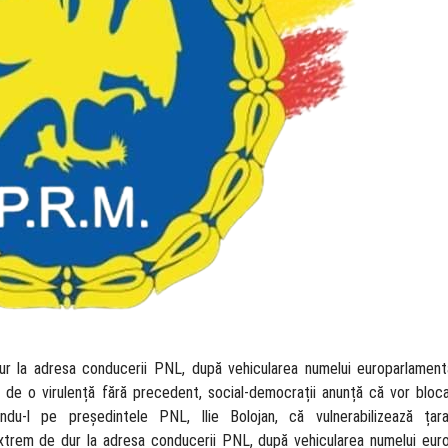
r la adresa conducerii PNL, după vehicularea numelui europarlamenta
ă de o virulență fără precedent, social-democrații anunță că vor bloca
ându-l pe președintele PNL, Ilie Bolojan, că vulnerabilizează țar
xtrem de dur la adresa conducerii PNL, după vehicularea numelui euro