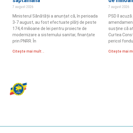
săptămână
de milioa
7 august 2026
7 august 2026
Ministerul Sănătății a anunțat că, în perioada
PSD îl acuză 
3-7 august, au fost efectuate plăți de peste
amendamentel
174,4 milioane de lei pentru proiecte de
susține că a
modernizare a sistemului sanitar, finanțate
Curtea Const
prin PNRR. În
pericol fond
Citește mai mult ..
Citește mai mu
Partidul Romania Mare
România Prosperă: promitem o economie stabilă, inovație și oportu
egale. Viziunea noastră se axează pe bunăstare, sănătate, educați
față de mediu.