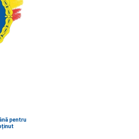
ână pentru
bținut