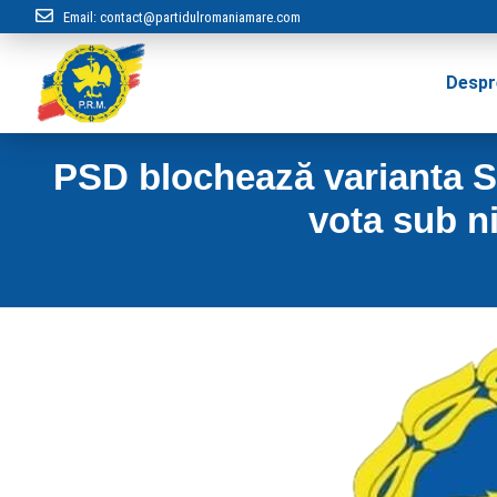
Email:
contact@partidulromaniamare.com
Despr
PSD blochează varianta Si
vota sub n