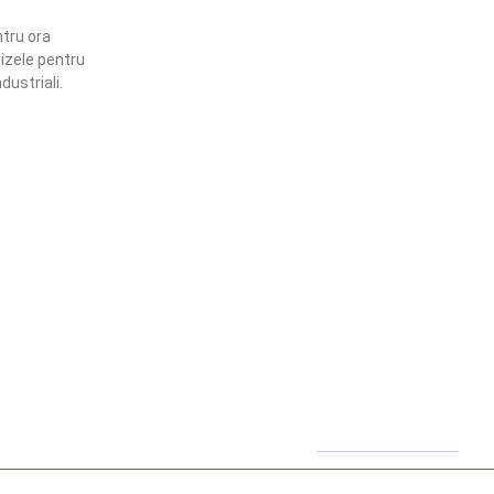
tru ora
vizele pentru
dustriali.
ămânem în contact!
flă mai multe despre PRM
ABONARE!