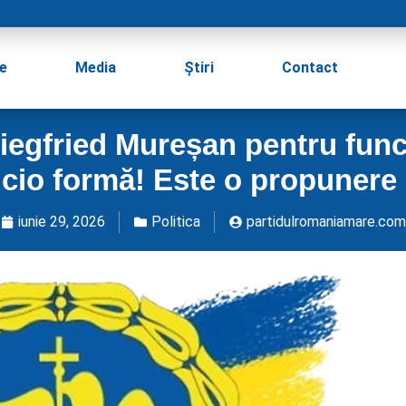
e
Media
Știri
Contact
egfried Mureșan pentru funcț
icio formă! Este o propunere
iunie 29, 2026
Politica
partidulromaniamare.com