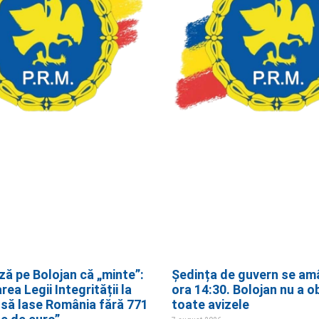
ză pe Bolojan că „minte”:
Ședința de guvern se am
ea Legii Integrității la
ora 14:30. Bolojan nu a o
 să lase România fără 771
toate avizele