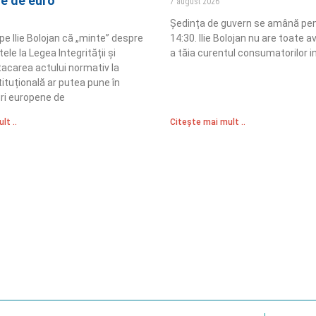
ne de euro”
7 august 2026
Ședința de guvern se amână pen
pe Ilie Bolojan că „minte” despre
14:30. Ilie Bolojan nu are toate a
e la Legea Integrității și
a tăia curentul consumatorilor in
tacarea actului normativ la
ituțională ar putea pune în
uri europene de
lt ..
Citește mai mult ..
Sediul Central PRM
R
Strada Vasile Lăscăr nr. 16, Sector 2, București
nități
A
+4 0773 704 275
e și respect
centru@partidulromaniamare.ro