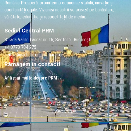
România Prosperă: promitem o economie stabilă, inovație și
oportunități egale. Viziunea noastră se axează pe bunăstare,
sănătate, educație și respect față de mediu.
Sediul Central PRM
Strada Vasile Lăscăr nr. 16, Sector 2, București
+4 0773 704 275
centru@partidulromaniamare.ro
Rămânem în contact!
Află mai multe despre PRM
ABONARE!