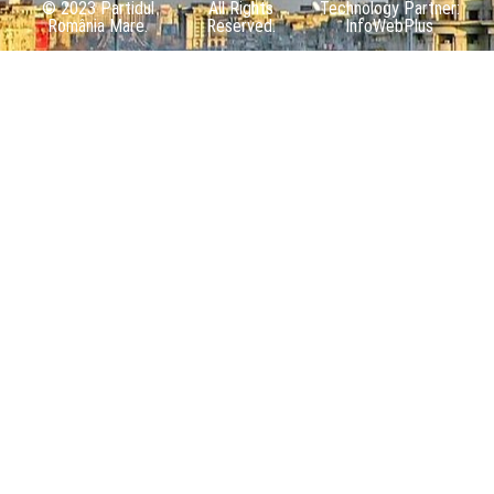
© 2023 Partidul
All Rights
Technology Partner:
România Mare.
Reserved.
InfoWebPlus