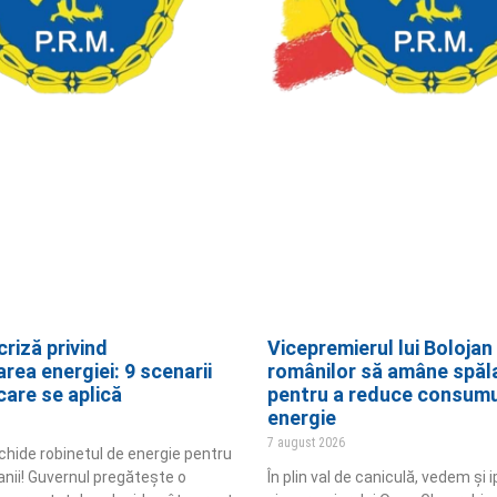
criză privind
Vicepremierul lui Bolojan 
area energiei: 9 scenarii
românilor să amâne spăl
 care se aplică
pentru a reduce consumu
energie
7 august 2026
închide robinetul de energie pentru
nii! Guvernul pregătește o
În plin val de caniculă, vedem și i