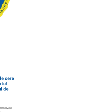
le cere
atul
l de
pocrizia