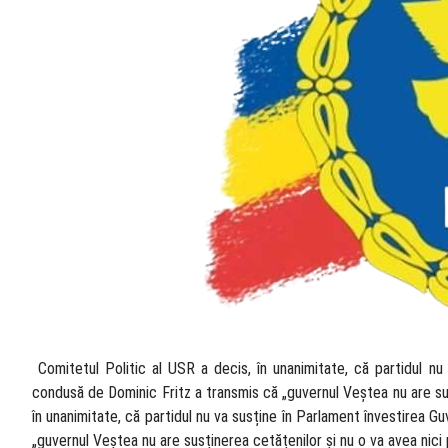
​ Comitetul Politic al USR a decis, în unanimitate, că partidul n
condusă de Dominic Fritz a transmis că „guvernul Veștea nu are susț
în unanimitate, că partidul nu va susține în Parlament învestirea 
„guvernul Veștea nu are susținerea cetățenilor și nu o va avea nici