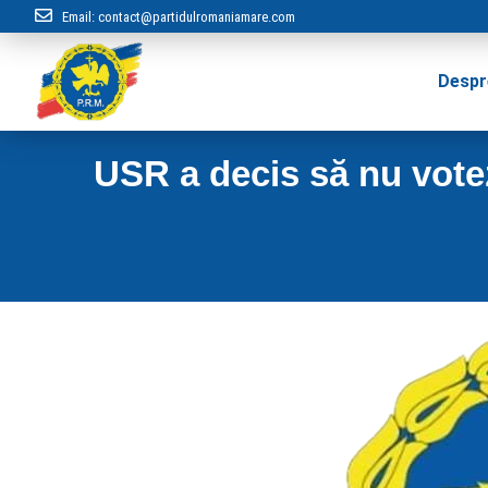
Email:
contact@partidulromaniamare.com
Despr
USR a decis să nu vote