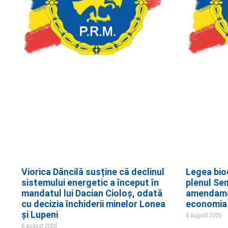
Viorica Dăncilă susține că declinul
Legea biod
sistemului energetic a început în
plenul Sen
mandatul lui Dacian Cioloș, odată
amendamen
cu decizia închiderii minelor Lonea
economia 
și Lupeni
6 august 2026
6 august 2026