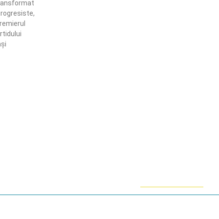
 transformat
progresiste,
Premierul
tidului
și
ămânem în contact!
flă mai multe despre PRM
ABONARE!
ie-uri