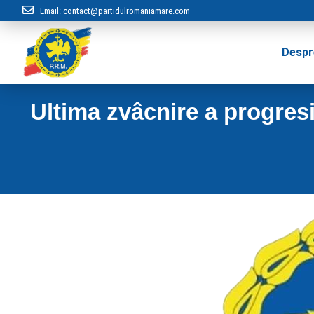
Email:
contact@partidulromaniamare.com
Despr
Ultima zvâcnire a progresiș