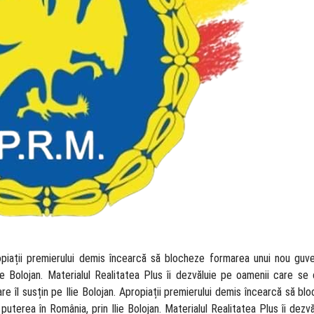
Apropiații premierului demis încearcă să blocheze formarea unui nou guv
ie Bolojan. Materialul Realitatea Plus îi dezvăluie pe oamenii care se
 care îl susțin pe Ilie Bolojan. Apropiații premierului demis încearcă să b
puterea în România, prin Ilie Bolojan. Materialul Realitatea Plus îi dezv