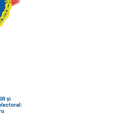
SR și
electoral:
ru