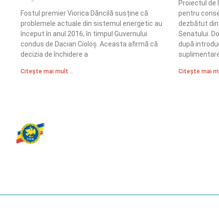
Proiectul de 
Fostul premier Viorica Dăncilă susține că
pentru conser
problemele actuale din sistemul energetic au
dezbătut din 
început în anul 2016, în timpul Guvernului
Senatului. D
condus de Dacian Cioloș. Aceasta afirmă că
după introd
decizia de închidere a
suplimentare
Citește mai mult ..
Citește mai mu
Partidul Romania Mare
România Prosperă: promitem o economie stabilă, inovație și oportu
egale. Viziunea noastră se axează pe bunăstare, sănătate, educați
față de mediu.
© 2023 Partidul România Mare.
All Rights Reserved.