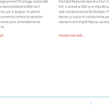
lege privind Strategia națională
Partidul Național Liberal a fost
varea biodiversității va fi
într-o anexă a USR și a mișcării 
nou joi, 6 august, în plenul
sub conducerea lui Ilie Bolojan. 
ocumentul revine la senatori
demis și-a pus în conducerea par
ucerea unor amendamente
oameni care împărtășesc aceea
 în
lt ..
Citește mai mult ..
Sediul Central PRM
R
Strada Vasile Lăscăr nr. 16, Sector 2, București
nități
A
+4 0773 704 275
e și respect
centru@partidulromaniamare.ro
Polica de Confidențialitate
Politică Cook