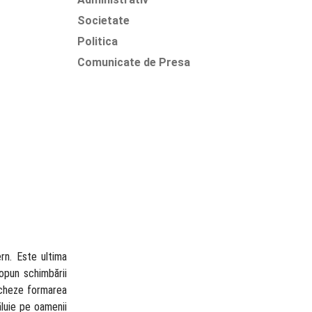
Societate
Politica
Comunicate de Presa
ern. Este ultima
 opun schimbării
locheze formarea
ăluie pe oamenii