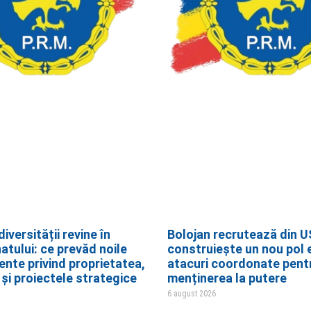
iversității revine în
Bolojan recrutează din U
atului: ce prevăd noile
construiește un nou pol 
te privind proprietatea,
atacuri coordonate pent
și proiectele strategice
menținerea la putere
6 august 2026