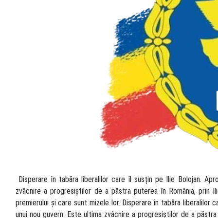
​ Disperare în tabăra liberalilor care îl susțin pe Ilie Bolojan. 
zvâcnire a progresiștilor de a păstra puterea în România, prin Il
premierului și care sunt mizele lor. Disperare în tabăra liberalilor
unui nou guvern. Este ultima zvâcnire a progresiștilor de a păstra 