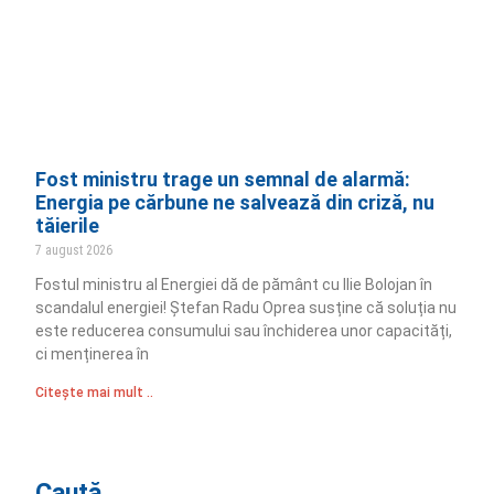
Fost ministru trage un semnal de alarmă:
Energia pe cărbune ne salvează din criză, nu
tăierile
7 august 2026
Fostul ministru al Energiei dă de pământ cu Ilie Bolojan în
scandalul energiei! Ștefan Radu Oprea susține că soluția nu
este reducerea consumului sau închiderea unor capacități,
ci menținerea în
Citește mai mult ..
Caută...