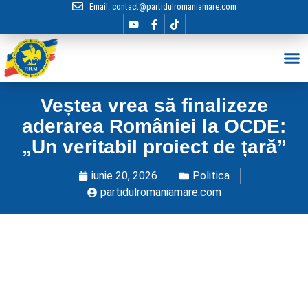
Email:
contact@partidulromaniamare.com
Hai în Echip
Veștea vrea să finalizeze
aderarea României la OCDE:
„Un veritabil proiect de țară”
iunie 20, 2026
Politica
partidulromaniamare.com