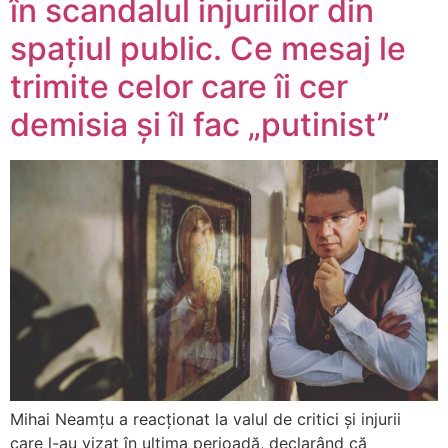
în scandalul injuriilor din
spațiul public. Ce mesaj le
trimite celor care îi cer
demisia și îl fac „putinist”
Mihai Neamțu a reacționat la valul de critici și injurii
care l-au vizat în ultima perioadă, declarând că