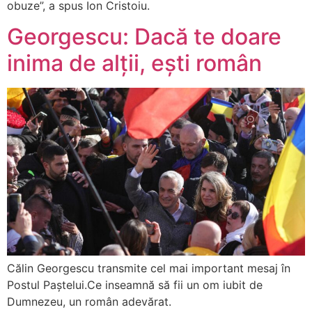
obuze”, a spus Ion Cristoiu.
Georgescu: Dacă te doare
inima de alții, ești român
Călin Georgescu transmite cel mai important mesaj în
Postul Paștelui.Ce inseamnă să fii un om iubit de
Dumnezeu, un român adevărat.