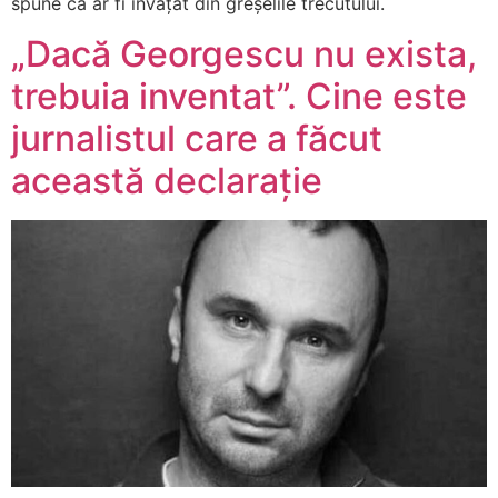
spune că ar fi învățat din greșelile trecutului.
„Dacă Georgescu nu exista,
trebuia inventat”. Cine este
jurnalistul care a făcut
această declarație