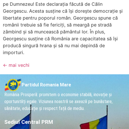
pe Dumnezeu! Este declarația făcută de Călin
Georgescu. Acesta susține că își dorește democrație și
libertate pentru poporul român. Georgescu spune că
românii trebuie să fie fericiți, să meargă pe stradă
zâmbind și să muncească pământul lor. În plus,
Georgescu susține că România are capacitatea să își
producă singură hrana și să nu mai depindă de
importuri.
←
mai vechi
Partidul Romania Mare
România Prosperă: promitem o economie stabilă, inovație și
oportunități egale. Viziunea noastră se axează pe bunăstare,
sănătate, educație și respect față de mediu.
Sediul Central PRM