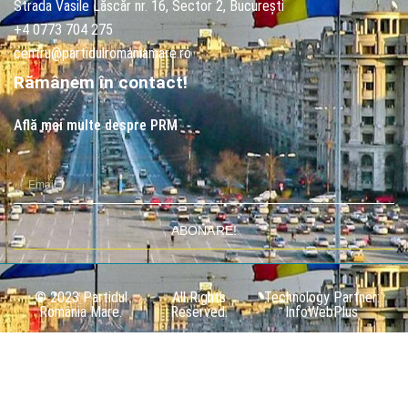
Strada Vasile Lăscăr nr. 16, Sector 2, București
+4 0773 704 275
centru@partidulromaniamare.ro
Rămânem în contact!
Află mai multe despre PRM
ABONARE!
© 2023 Partidul
All Rights
Technology Partner:
România Mare.
Reserved.
InfoWebPlus