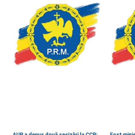
AUR a depus două sesizări la CCR:
Fost mini