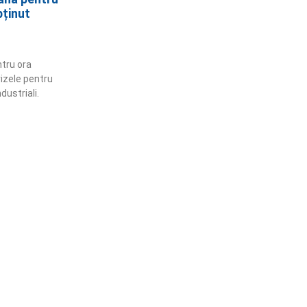
bținut
tru ora
vizele pentru
dustriali.
ămânem în contact!
flă mai multe despre PRM
ABONARE!