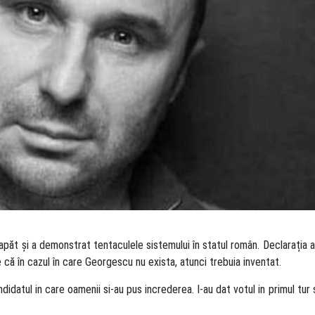
apăt și a demonstrat tentaculele sistemului în statul român. Declarația 
e că în cazul în care Georgescu nu exista, atunci trebuia inventat.
atul in care oamenii si-au pus increderea. I-au dat votul in primul tur si 