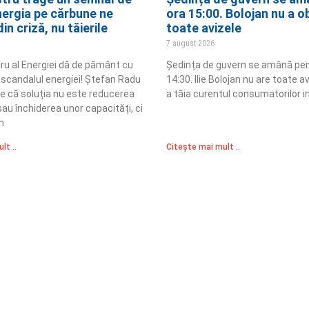
nergia pe cărbune ne
ora 15:00. Bolojan nu a o
in criză, nu tăierile
toate avizele
7 august 2026
tru al Energiei dă de pământ cu
Ședința de guvern se amână pen
în scandalul energiei! Ștefan Radu
14:30. Ilie Bolojan nu are toate a
e că soluția nu este reducerea
a tăia curentul consumatorilor in
au închiderea unor capacități, ci
n
lt ..
Citește mai mult ..
Sediul Central PRM
R
Strada Vasile Lăscăr nr. 16, Sector 2, București
nități
A
+4 0773 704 275
e și respect
centru@partidulromaniamare.ro