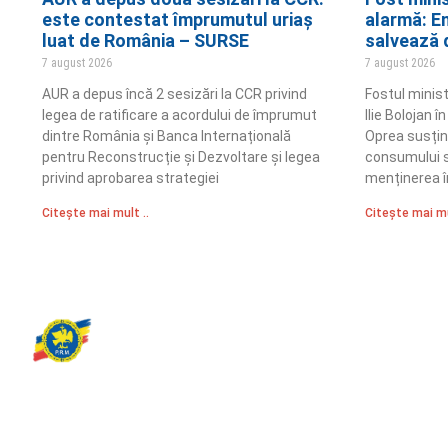
este contestat împrumutul uriaș
alarmă: E
luat de România – SURSE
salvează d
7 august 2026
7 august 2026
AUR a depus încă 2 sesizări la CCR privind
Fostul minis
legea de ratificare a acordului de împrumut
Ilie Bolojan 
dintre România și Banca Internațională
Oprea susțin
pentru Reconstrucție și Dezvoltare și legea
consumului s
privind aprobarea strategiei
menținerea î
Citește mai mult ..
Citește mai mu
Partidul Romania Mare
România Prosperă: promitem o economie stabilă, inovație și oportu
egale. Viziunea noastră se axează pe bunăstare, sănătate, educați
față de mediu.