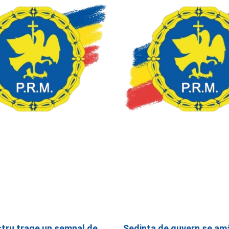
stru trage un semnal de
Ședința de guvern se am