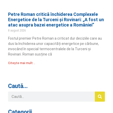
Petre Roman critică închiderea Complexele
Energetice de la Turceni și Rovinari: „A fost un
atac asupra bazei energetice a României”
8 august 2026
Fostul premier Petre Roman a criticat dur deciziile care au
dus la închiderea unor capacități energetice pe cărbune,
invocând în special termocentralele de la Turceni și
Rovinari. Roman susține că
Citește mai mult ..
Caută...
Categorii