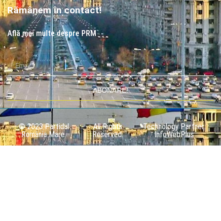
Rămânem în contact!
Află mai multe despre PRM
ABONARE!
© 2023 Partidul
All Rights
Technology Partner:
România Mare.
Reserved.
InfoWebPlus