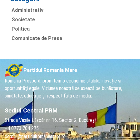
Administrativ
Societate
Politica
Comunicate de Presa
Partidul Romania Mare
România Prosperă: promitem o economie stabilă, inovație și
oportunități egale. Viziunea noastră se axează pe bunăstare,
sănătate, educație și respect față de mediu.
Sediul Central PRM
Strada Vasile Lăscăr nr. 16, Sector 2, București
+4 0773 704 275
centru@partidulromaniamare.ro