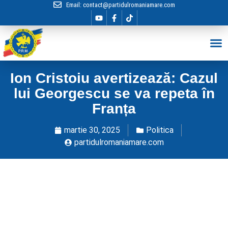
Email:
contact@partidulromaniamare.com
Hai în Echip
Ion Cristoiu avertizează: Cazul
lui Georgescu se va repeta în
Franța
martie 30, 2025
Politica
partidulromaniamare.com