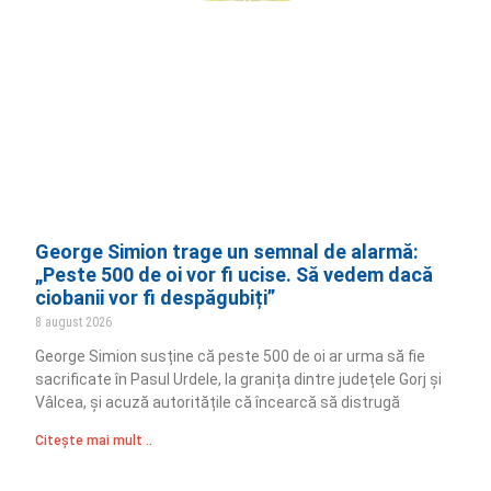
George Simion trage un semnal de alarmă:
„Peste 500 de oi vor fi ucise. Să vedem dacă
ciobanii vor fi despăgubiți”
8 august 2026
George Simion susține că peste 500 de oi ar urma să fie
sacrificate în Pasul Urdele, la granița dintre județele Gorj și
Vâlcea, și acuză autoritățile că încearcă să distrugă
Citește mai mult ..