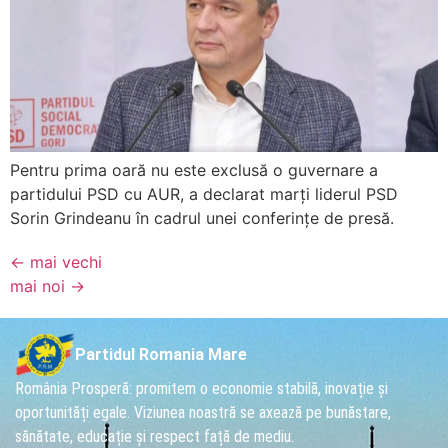
Pentru prima oară nu este exclusă o guvernare a
partidului PSD cu AUR, a declarat marți liderul PSD
Sorin Grindeanu în cadrul unei conferințe de presă.
←
mai vechi
mai noi
→
Partidul Romania Mare
România Prosperă: promitem o economie stabilă, inovație și
oportunități egale. Viziunea noastră se axează pe bunăstare,
sănătate, educație și respect față de mediu.