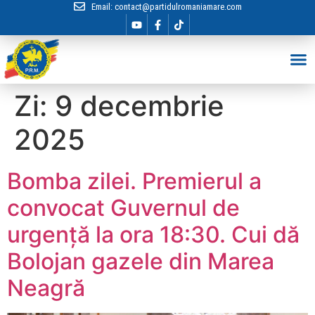
Email:
contact@partidulromaniamare.com
Hai în Echip
Zi:
9 decembrie
2025
Bomba zilei. Premierul a
convocat Guvernul de
urgență la ora 18:30. Cui dă
Bolojan gazele din Marea
Neagră