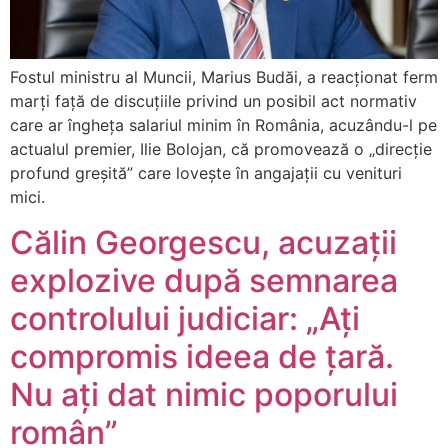
Fostul ministru al Muncii, Marius Budăi, a reacționat ferm
marți față de discuțiile privind un posibil act normativ
care ar îngheța salariul minim în România, acuzându-l pe
actualul premier, Ilie Bolojan, că promovează o „direcție
profund greșită” care lovește în angajații cu venituri
mici.
Călin Georgescu, acuzații
explozive după semnarea
controlului judiciar: „Ați
compromis ideea de țară.
Nu ați dat nimic poporului
român”