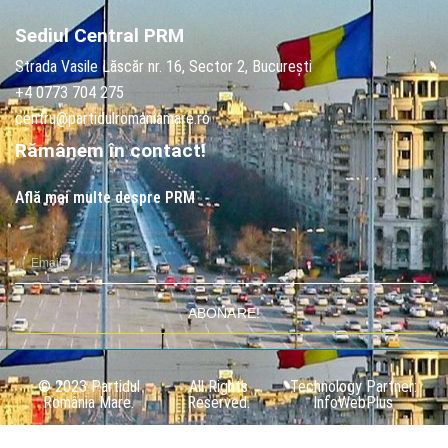
Sediul Central PRM
Strada Vasile Lăscăr nr. 16, Sector 2, București
+4 0773 704 275
centru@partidulromaniamare.ro
Rămânem în contact!
Află mai multe despre PRM
ABONARE!
© 2023 Partidul
All Rights
Technology Partner:
România Mare.
Reserved.
InfoWebPlus