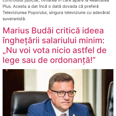
controlului judiciar, filmarea în care apare la Realitatea
Plus. Acesta a dat încă o dată dovada că preferă
Televiziunea Poporului, singura televiziune cu adevărat
suveranistă.
Marius Budăi critică ideea
înghețării salariului minim:
„Nu voi vota nicio astfel de
lege sau de ordonanță!”